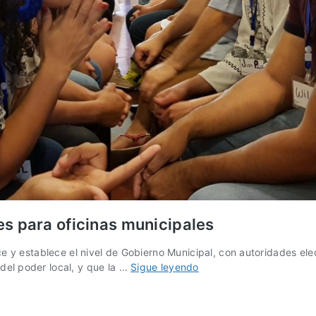
s para oficinas municipales
ce y establece el nivel de Gobierno Municipal, con autoridades ele
Municipalismo
el poder local, y que la …
Sigue leyendo
en
Guatemala
–