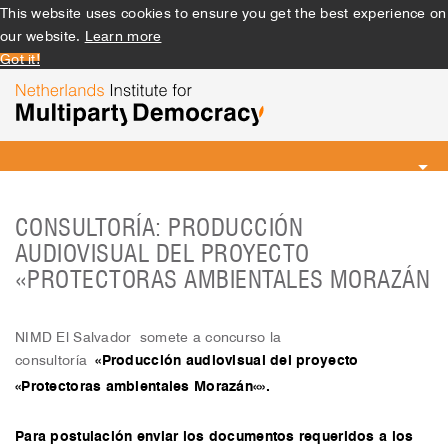
This website uses cookies to ensure you get the best experience on
our website.
Learn more
Got it!
Toggle
navigation
CONSULTORÍA: PRODUCCIÓN
AUDIOVISUAL DEL PROYECTO
«PROTECTORAS AMBIENTALES MORAZÁN
NIMD El Salvador somete a concurso la
consultoría
«Producción audiovisual del proyecto
«Protectoras ambientales Morazán
«
».
Para postulación enviar los documentos requeridos a los