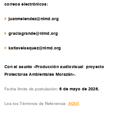
correos electrónicos:
juanmelendez@nimd.org
graciagrande@nimd.org
katiavelasquez@nimd.org
Con el asunto «Producción audiovisual
proyecto
Protectoras Ambientales Morazán
».
Fecha límite de postulación:
6 de mayo de 2026
.
AQUÍ
Lea los Términos de Referencia
.