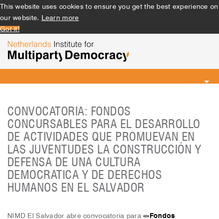
This website uses cookies to ensure you get the best experience on
our website.
Learn more
Got it!
Toggle
navigation
CONVOCATORIA: FONDOS
CONCURSABLES PARA EL DESARROLLO
DE ACTIVIDADES QUE PROMUEVAN EN
LAS JUVENTUDES LA CONSTRUCCIÓN Y
DEFENSA DE UNA CULTURA
DEMOCRATICA Y DE DERECHOS
HUMANOS EN EL SALVADOR
NIMD El Salvador abre convocatoria para
«»Fondos