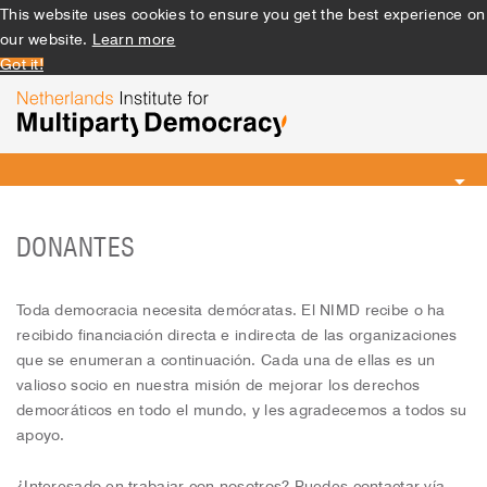
This website uses cookies to ensure you get the best experience on
our website.
Learn more
Got it!
Toggle
navigation
DONANTES
Toda democracia necesita demócratas. El NIMD recibe o ha
recibido financiación directa e indirecta de las organizaciones
que se enumeran a continuación. Cada una de ellas es un
valioso socio en nuestra misión de mejorar los derechos
democráticos en todo el mundo, y les agradecemos a todos su
apoyo.
¿Interesado en trabajar con nosotros? Puedes contactar vía