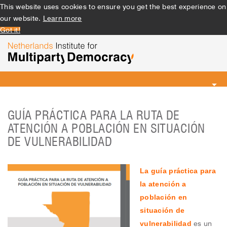
This website uses cookies to ensure you get the best experience on
our website.
Learn more
Got it!
Toggle
navigation
GUÍA PRÁCTICA PARA LA RUTA DE
ATENCIÓN A POBLACIÓN EN SITUACIÓN
DE VULNERABILIDAD
La guía práctica para
la atención a
población en
situación de
vulnerabilidad
es un