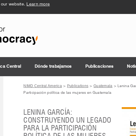
 our website.
Learn more
ica Central
Dónde trabajamos
Publicaciones
Noti
NIMD Central America
Publications
Guatemala
>
>
>
Lenina Gar
Participación política de las mujeres en Guatemala
LENINA GARCÍA:
CONSTRUYENDO UN LEGADO
PARA LA PARTICIPACIÓN
POLÍTICA DE LAS MUJERES