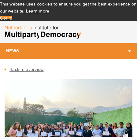
This website uses cookies to ensure you get the best experience on
our website.
Learn more
Got it!
NEWS
Toggle
navigation
Back to overview