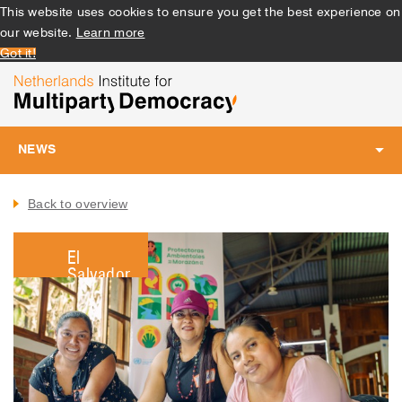
This website uses cookies to ensure you get the best experience on
our website.
Learn more
Got it!
NEWS
Toggle
navigation
Back to overview
El
Salvador