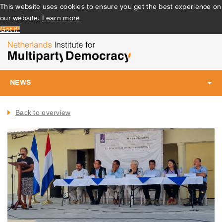
This website uses cookies to ensure you get the best experience on
our website.
Learn more
Got it!
NEWS
Toggle
navigation
Back to overview