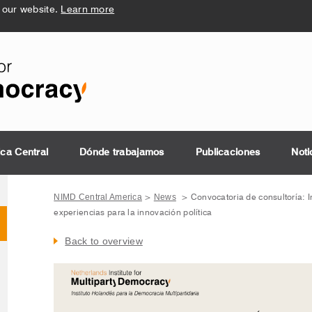
 our website.
Learn more
ica Central
Dónde trabajamos
Publicaciones
Noti
NIMD Central America
News
>
>
Convocatoria de consultoría: 
experiencias para la innovación política
Back to overview