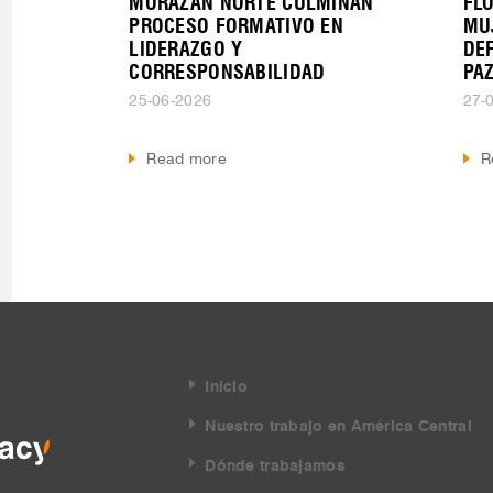
MORAZÁN NORTE CULMINAN
FL
PROCESO FORMATIVO EN
MU
LIDERAZGO Y
DE
CORRESPONSABILIDAD
PA
25-06-2026
27-
Read more
R
Inicio
Nuestro trabajo en América Central
Dónde trabajamos