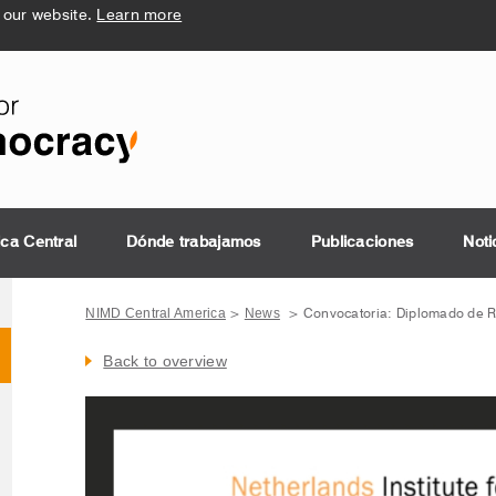
 our website.
Learn more
ica Central
Dónde trabajamos
Publicaciones
Noti
NIMD Central America
News
>
>
Convocatoria: Diplomado de R
Back to overview