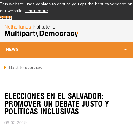
This website uses cookies to ensure you get the best experience on
our website.
Learn more
Got it!
NEWS
Toggle
navigation
Back to overview
ELECCIONES EN EL SALVADOR:
PROMOVER UN DEBATE JUSTO Y
POLÍTICAS INCLUSIVAS
06-02-2019