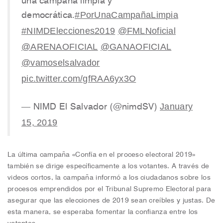
#PorUnaCampañaLimpia
democrática.
#NIMDElecciones2019
@FMLNoficial
@ARENAOFICIAL
@GANAOFICIAL
@vamoselsalvador
pic.twitter.com/gfRAA6yx3O
January
— NIMD El Salvador (@nimdSV)
15, 2019
La última campaña «Confía en el proceso electoral 2019»
también se dirige específicamente a los votantes. A través de
videos cortos, la campaña informó a los ciudadanos sobre los
procesos emprendidos por el Tribunal Supremo Electoral para
asegurar que las elecciones de 2019 sean creíbles y justas. De
esta manera, se esperaba fomentar la confianza entre los
votantes.