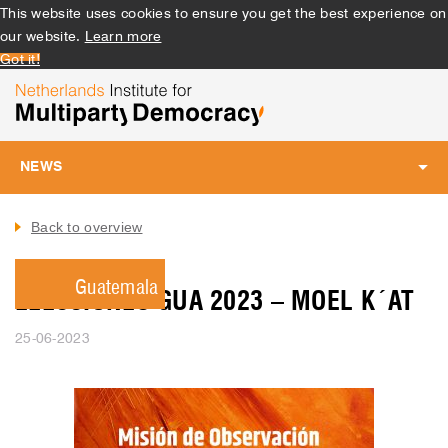
This website uses cookies to ensure you get the best experience on
our website.
Learn more
Got it!
NEWS
Toggle
navigation
Back to overview
Guatemala
ELECCIONES GUA 2023 – MOEL K´AT
25-06-2023