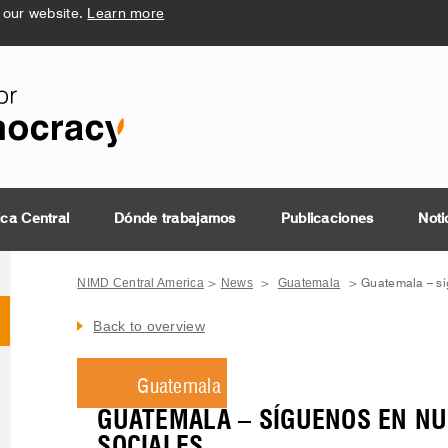
 our website.
Learn more
ica Central
Dónde trabajamos
Publicaciones
Noti
NIMD Central America
News
Guatemala
>
>
>
Guatemala – sí
Back to overview
Guatemala
GUATEMALA – SÍGUENOS EN N
SOCIALES