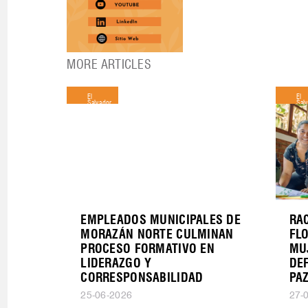
MORE ARTICLES
El
El
Salvador
Sal
EMPLEADOS MUNICIPALES DE
RAC
MORAZÁN NORTE CULMINAN
FL
PROCESO FORMATIVO EN
MU
LIDERAZGO Y
DE
CORRESPONSABILIDAD
PA
25-06-2026
27-