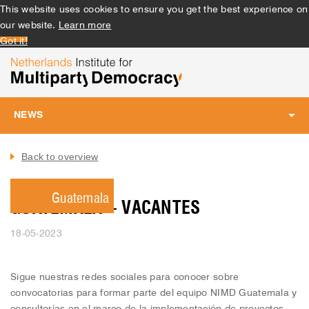
This website uses cookies to ensure you get the best experience on
our website.
Learn more
Got it!
NEWS
Toggle
navigation
Back to overview
Guatemala
GUATEMALA – VACANTES
18-05-2023
Sigue nuestras redes sociales para conocer sobre
convocatorias para formar parte del equipo NIMD Guatemala y
consultorías en el marco de la implementación de proyectos.