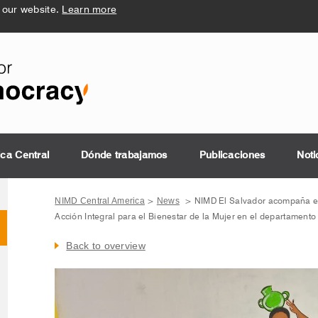
 our website.
Learn more
ica Central
Dónde trabajamos
Publicaciones
Noti
NIMD Central America
News
>
>
NIMD El Salvador acompaña el
Acción Integral para el Bienestar de la Mujer en el departamento
Back to overview