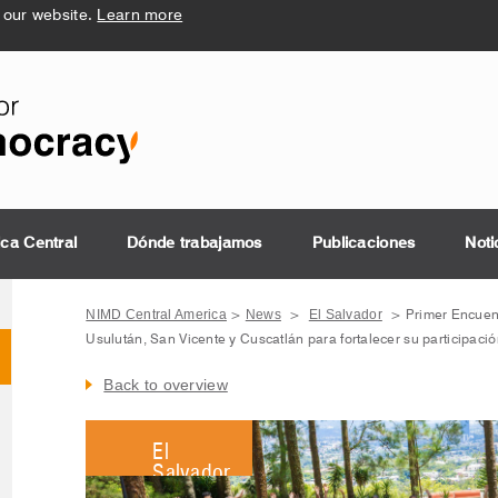
 our website.
Learn more
ica Central
Dónde trabajamos
Publicaciones
Noti
NIMD Central America
News
El Salvador
>
>
>
Primer Encuen
Usulután, San Vicente y Cuscatlán para fortalecer su participación 
Back to overview
El
Salvador