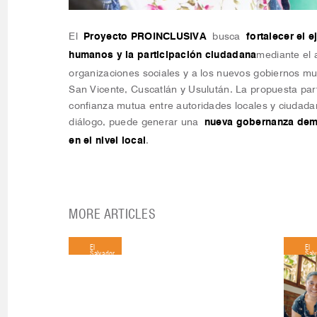
El
Proyecto PROINCLUSIVA
busca
fortalecer el 
humanos y la participación ciudadana
mediante el
organizaciones sociales y a los nuevos gobiernos mu
San Vicente, Cuscatlán y Usulután. La propuesta part
confianza mutua entre autoridades locales y ciudadan
diálogo, puede generar una
nueva gobernanza democ
en el nivel local
.
MORE ARTICLES
El
El
Salvador
Sal