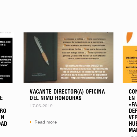
VACANTE-DIRECTOR(A) OFICINA
CO
E
DEL NIMD HONDURAS
EN 
«FA
17-06-2019
PRO
DE
EN
VE
Read more
DAD
HU
MA