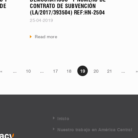
S Y
DEMOCRÁTICOS” Y NUMERO DE
 DE
CONTRATO DE SUBVENCIÓN
(LA/2017/393504) REF:HN-2504
25-04-2019
Read more
«
...
10
...
17
18
19
20
21
...
»
Inicio
Nuestro trabajo en América Central