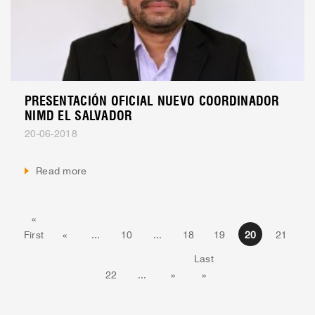
PRESENTACIÓN OFICIAL NUEVO COORDINADOR
NIMD EL SALVADOR
20-06-2018
Read more
«
First
«
...
10
...
18
19
20
21
Last
22
...
»
»