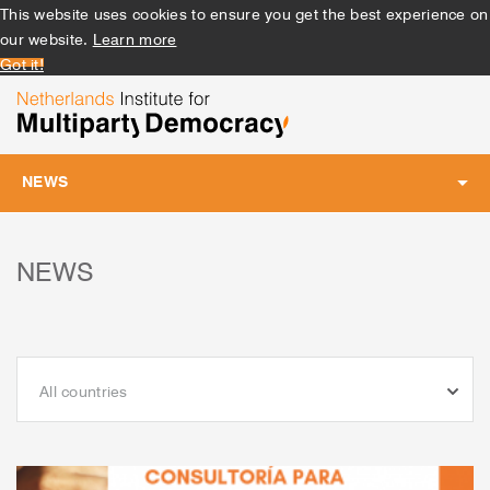
This website uses cookies to ensure you get the best experience on
our website.
Learn more
Got it!
NEWS
Toggle
navigation
NEWS
All countries