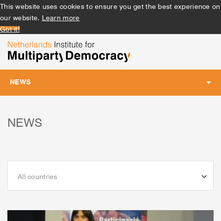
This website uses cookies to ensure you get the best experience on
our website.
Learn more
Got it!
NEWS
Toggle
navigation
NEWS
All countries