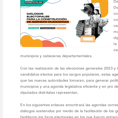
De
Di
co
co
ca
mu
di
la
ca
municipios y cabeceras departamentales.
Con las realización de las elecciones generales 2023 y 
candidatos electos para los cargos populares, estas ag
que las nuevas autoridades tomaran, para generar políti
municipios y una agenda legislativa eficiente y en pro del
diputados distritales representan.
En los siguientes enlaces encontrará las agendas corre
diálogos sostenidos por medio de la facilitación de los
facilitaron los foros electorales en los que fueron entr