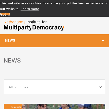
This website uses cookies to ensure you get the best experience on
our website.
Learn more
Got it!
NEWS
Toggle
navigation
NEWS
All countries
Guatemala